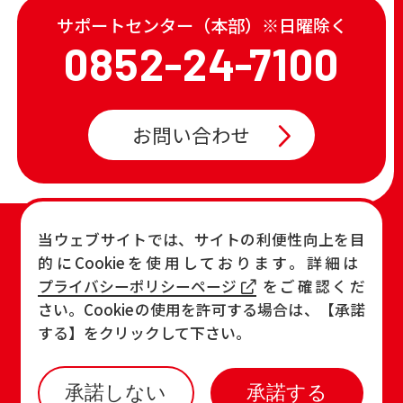
サポートセンター（本部）※日曜除く
0852-24-7100
お問い合わせ
TOP
店舗一覧・チラシ
当ウェブサイトでは、サイトの利便性向上を目
的にCookieを使用しております。詳細は
お知らせ
おすすめ商品
プライバシーポリシーページ
をご確認くだ
各店の最新情報
さい。Cookieの使用を許可する場合は、【承諾
する】をクリックして下さい。
承諾しない
承諾する