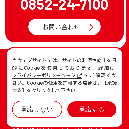
0852-24-7100
お問い合わせ
TOP
店舗一覧・チラシ
当ウェブサイトでは、サイトの利便性向上を目
的にCookieを使用しております。詳細は
お知らせ
おすすめ商品
プライバシーポリシーページ
をご確認くだ
各店の最新情報
さい。Cookieの使用を許可する場合は、【承諾
する】をクリックして下さい。
承諾しない
承諾する
©Mishimaya Inc.
プライバシーポリシー