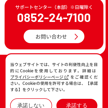
サポートセンター（本部）※日曜除く
0852-24-7100
お問い合わせ
TOP
店舗一覧・チラシ
当ウェブサイトでは、サイトの利便性向上を目
的にCookieを使用しております。詳細は
お知らせ
おすすめ商品
プライバシーポリシーページ
をご確認くだ
各店の最新情報
さい。Cookieの使用を許可する場合は、【承諾
する】をクリックして下さい。
承諾しない
承諾する