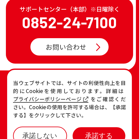
サポートセンター（本部）※日曜除く
0852-24-7100
お問い合わせ
TOP
店舗一覧・チラシ
当ウェブサイトでは、サイトの利便性向上を目
的にCookieを使用しております。詳細は
お知らせ
おすすめ商品
プライバシーポリシーページ
をご確認くだ
各店の最新情報
さい。Cookieの使用を許可する場合は、【承諾
する】をクリックして下さい。
承諾しない
承諾する