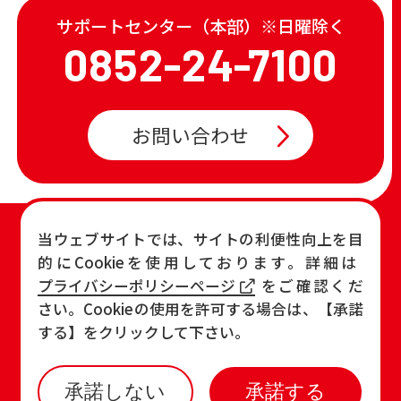
サポートセンター（本部）※日曜除く
0852-24-7100
お問い合わせ
TOP
店舗一覧・チラシ
当ウェブサイトでは、サイトの利便性向上を目
的にCookieを使用しております。詳細は
お知らせ
おすすめ商品
プライバシーポリシーページ
をご確認くだ
各店の最新情報
さい。Cookieの使用を許可する場合は、【承諾
する】をクリックして下さい。
承諾しない
承諾する