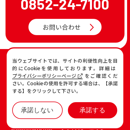
0852-24-7100
お問い合わせ
TOP
店舗一覧・チラシ
当ウェブサイトでは、サイトの利便性向上を目
的にCookieを使用しております。詳細は
お知らせ
おすすめ商品
プライバシーポリシーページ
をご確認くだ
各店の最新情報
さい。Cookieの使用を許可する場合は、【承諾
する】をクリックして下さい。
承諾しない
承諾する
©Mishimaya Inc.
プライバシーポリシー