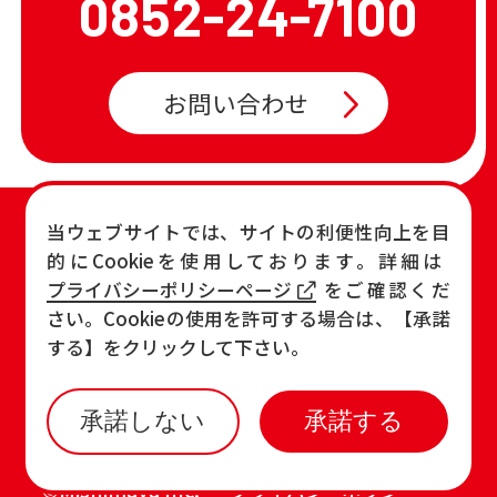
0852-24-7100
お問い合わせ
TOP
店舗一覧・チラシ
当ウェブサイトでは、サイトの利便性向上を目
的にCookieを使用しております。詳細は
お知らせ
おすすめ商品
プライバシーポリシーページ
をご確認くだ
各店の最新情報
さい。Cookieの使用を許可する場合は、【承諾
する】をクリックして下さい。
承諾しない
承諾する
©Mishimaya Inc.
プライバシーポリシー