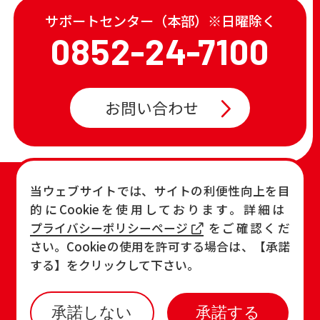
サポートセンター（本部）※日曜除く
0852-24-7100
お問い合わせ
TOP
店舗一覧・チラシ
当ウェブサイトでは、サイトの利便性向上を目
的にCookieを使用しております。詳細は
お知らせ
おすすめ商品
プライバシーポリシーページ
をご確認くだ
各店の最新情報
さい。Cookieの使用を許可する場合は、【承諾
する】をクリックして下さい。
承諾しない
承諾する