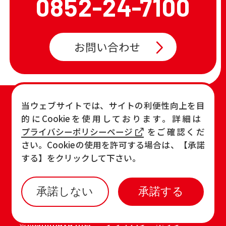
0852-24-7100
お問い合わせ
TOP
店舗一覧・チラシ
当ウェブサイトでは、サイトの利便性向上を目
的にCookieを使用しております。詳細は
お知らせ
おすすめ商品
プライバシーポリシーページ
をご確認くだ
各店の最新情報
さい。Cookieの使用を許可する場合は、【承諾
する】をクリックして下さい。
承諾しない
承諾する
©Mishimaya Inc.
プライバシーポリシー