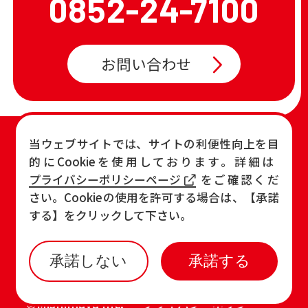
0852-24-7100
お問い合わせ
TOP
店舗一覧・チラシ
当ウェブサイトでは、サイトの利便性向上を目
的にCookieを使用しております。詳細は
お知らせ
おすすめ商品
プライバシーポリシーページ
をご確認くだ
各店の最新情報
さい。Cookieの使用を許可する場合は、【承諾
する】をクリックして下さい。
承諾しない
承諾する
©Mishimaya Inc.
プライバシーポリシー